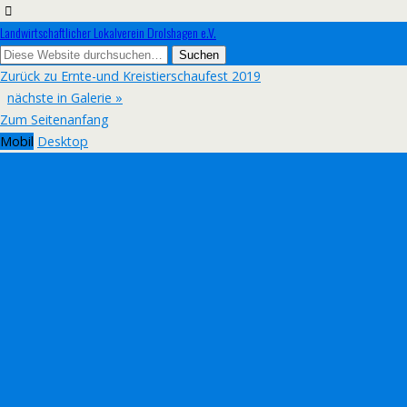
Landwirtschaftlicher Lokalverein Drolshagen e.V.
Zurück zu Ernte-und Kreistierschaufest 2019
nächste in Galerie »
Zum Seitenanfang
Mobil
Desktop