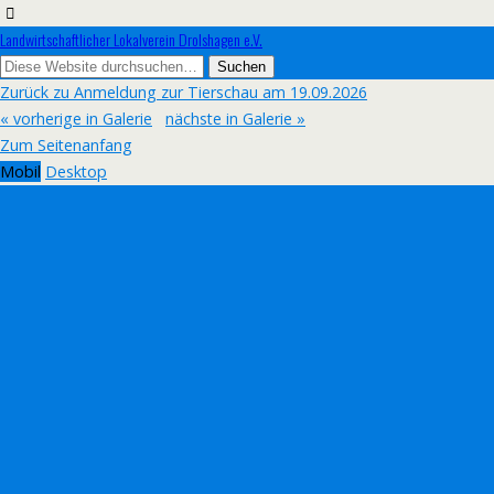
Landwirtschaftlicher Lokalverein Drolshagen e.V.
Zurück zu Anmeldung zur Tierschau am 19.09.2026
« vorherige in Galerie
nächste in Galerie »
Zum Seitenanfang
Mobil
Desktop