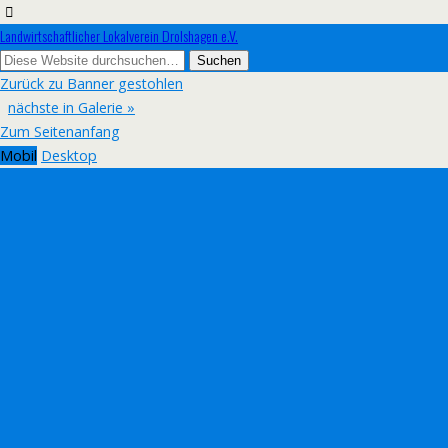
Landwirtschaftlicher Lokalverein Drolshagen e.V.
Zurück zu Banner gestohlen
nächste in Galerie »
Zum Seitenanfang
Mobil
Desktop